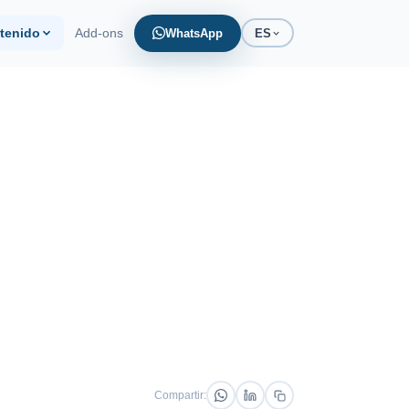
tenido
Add-ons
WhatsApp
ES
s de trade marketing y
e Custo PDV
l costo de su
ón
dor de Proposta
o custo da sua
o agora
Compartir: