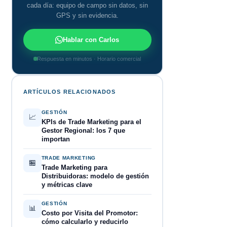
cada día: equipo de campo sin datos, sin
GPS y sin evidencia.
Hablar con Carlos
Respuesta en minutos · Horario comercial
ARTÍCULOS RELACIONADOS
GESTIÓN
📈
KPIs de Trade Marketing para el
Gestor Regional: los 7 que
importan
TRADE MARKETING
🏪
Trade Marketing para
Distribuidoras: modelo de gestión
y métricas clave
GESTIÓN
📊
Costo por Visita del Promotor:
cómo calcularlo y reducirlo