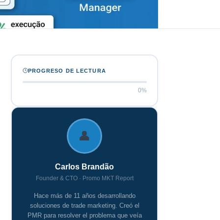
PROGRESO DE LECTURA
0%
👤
Carlos Brandão
Founder & CTO · Promo MKT Report
Hace más de
11
años desarrollando
soluciones de trade marketing. Creó el
PMR para resolver el problema que veía