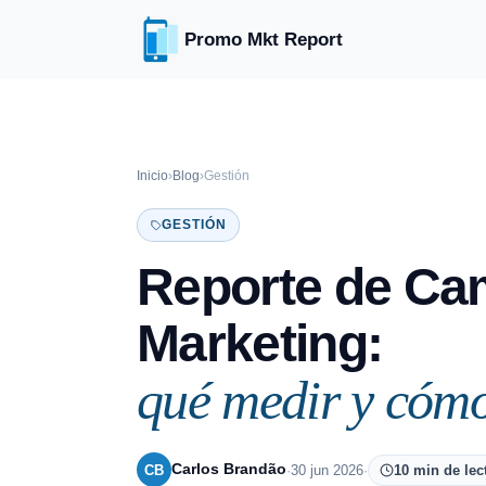
Promo Mkt Report
Inicio
›
Blog
›
Gestión
GESTIÓN
Reporte de Ca
Marketing:
qué medir y cómo
Carlos Brandão
CB
·
30 jun 2026
·
10 min de lec