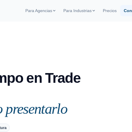
Para Agencias
Para Industrias
Precios
Con
Modelo Pay-per-Visita
Gestión de equipo de campo
Blog
Pague solo por visita realizada. Sin
Cobertura y ejecución por PDV
Artículo
mensualidad
PDV
Auditoría de ejecución
White-label
Guia d
perfecta
Tu app en las tiendas con tu marca
Simule e
Score por tienda, red y persona de
operaci
campo
Casos de agencias
Inteligencia de mercado
mpo en Trade
Simula
Resultados reales de operaciones
Precio de competidor y quiebre en
Calcule 
tiempo real
operaçã
 presentarlo
tura