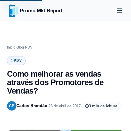
TRADE MARKETING
TECNOLOGIA
Promo Mkt Report
Início
›
Blog
›
PDV
PDV
Como melhorar as vendas
através dos Promotores de
Vendas?
Carlos Brandão
CB
·
23 de abril de 2017
·
3 min de leitura