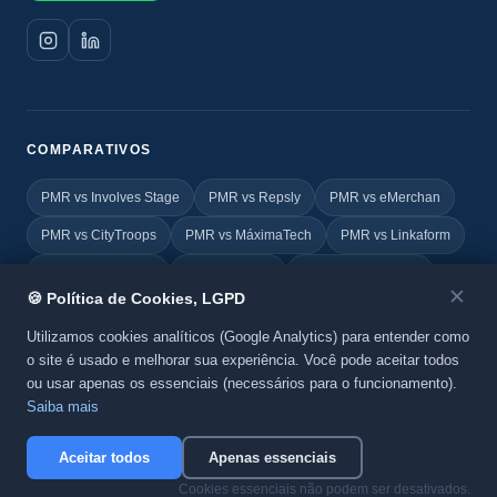
COMPARATIVOS
PMR vs Involves Stage
PMR vs Repsly
PMR vs eMerchan
PMR vs CityTroops
PMR vs MáximaTech
PMR vs Linkaform
PMR vs FIELDEAS
PMR vs Vincle
PMR vs Geovictoria
✕
🍪 Política de Cookies, LGPD
PMR vs TOTVS
PMR vs Yoobic
PMR vs Agile Promoter
Utilizamos cookies analíticos (Google Analytics) para entender como
o site é usado e melhorar sua experiência. Você pode aceitar todos
ou usar apenas os essenciais (necessários para o funcionamento).
© 2026 Promo MKT Report. Todos os direitos reservados. Um
Saiba mais
produto da
BeC System
.
Política de Privacidade
·
Cookies
Aceitar todos
Apenas essenciais
Cookies essenciais não podem ser desativados.