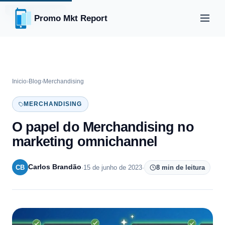
TRADE MARKETING
TECNOLOGIA
Promo Mkt Report
Inicio
›
Blog
›
Merchandising
MERCHANDISING
O papel do Merchandising no
marketing omnichannel
Carlos Brandão
CB
·
15 de junho de 2023
·
8 min de leitura