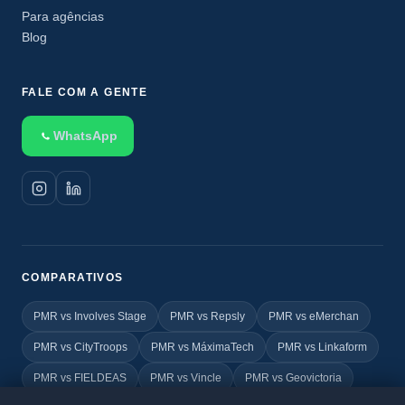
Para agências
Blog
FALE COM A GENTE
WhatsApp
COMPARATIVOS
PMR vs Involves Stage
PMR vs Repsly
PMR vs eMerchan
PMR vs CityTroops
PMR vs MáximaTech
PMR vs Linkaform
PMR vs FIELDEAS
PMR vs Vincle
PMR vs Geovictoria