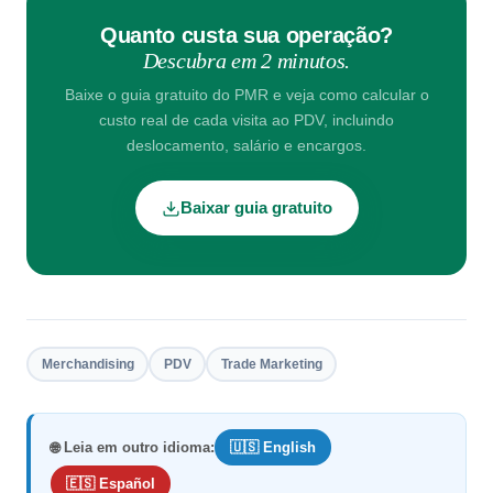
Quanto custa sua operação?
Descubra em 2 minutos.
Baixe o guia gratuito do PMR e veja como calcular o
custo real de cada visita ao PDV, incluindo
deslocamento, salário e encargos.
Baixar guia gratuito
Merchandising
PDV
Trade Marketing
🌐 Leia em outro idioma:
🇺🇸 English
🇪🇸 Español