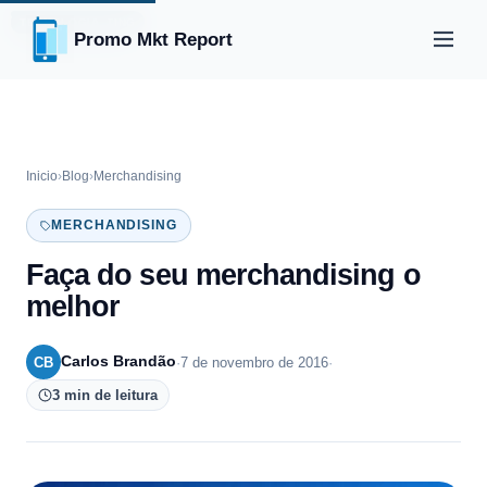
TRADE MARKETING
TECNOLOGIA
Promo Mkt Report
Inicio
›
Blog
›
Merchandising
MERCHANDISING
Faça do seu merchandising o
melhor
Carlos Brandão
CB
·
7 de novembro de 2016
·
3 min de leitura